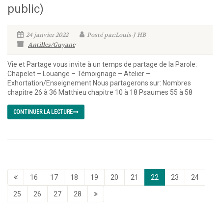
public)
24 janvier 2022
Posté par:Louis-J HB
Antilles/Guyane
Vie et Partage vous invite à un temps de partage de la Parole:
Chapelet – Louange – Témoignage – Atelier –
Exhortation/Enseignement Nous partagerons sur: Nombres
chapitre 26 à 36 Matthieu chapitre 10 à 18 Psaumes 55 à 58
CONTINUER LA LECTURE
16
17
18
19
20
21
22
23
24
25
26
27
28