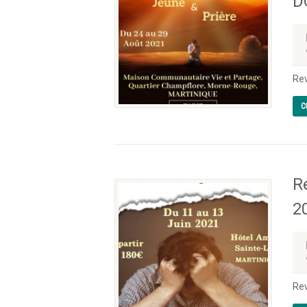
D
Rev
C
R
2
Rev