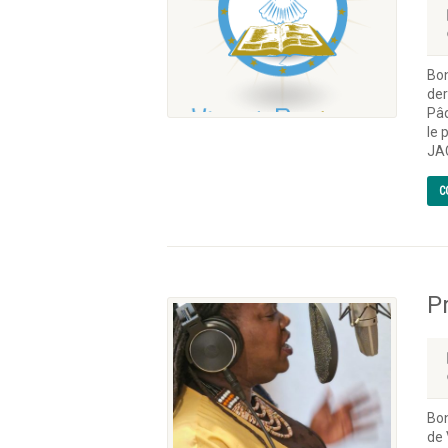
Bon
der
Pâq
le 
JA
C
P
Bon
de 