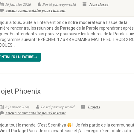
16 janvier 2026
Posté par:vepworld
Non classé
aucun commentaire pour l'instant
jour à tous, Suite à l’intervention de notre modérateur à l’issue de la
nière rencontre, les réunions de Partage de la Parole reprendront après
ues. En attendant vous pouvez poursuivre les lectures de la Parole sui
programme suivant : EZÉCHIEL 17 à 48 ROMAINS MATTHIEU 1 ROIS 2 R
CQUES...
ONTINUER LA LECTURE
rojet Phoenix
8 janvier 2024
Posté par:vepworld
Projets
aucun commentaire pour l'instant
jour tout le monde, C’est Seenthya
! Je fais partie de la communau
Vie et Partage Paris. Je suis chanteuse et j’ai enregistré en totale auto-