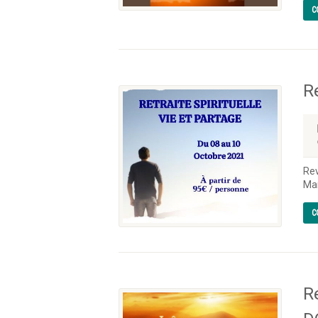
C
R
Rev
Mar
C
R