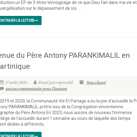
duction un EP de 5 titres témoignage de ce que Dieu fait dans ma vie et
vangélisation sur le dépassement de soi. ...
ONTINUER LA LECTURE
enue du Père Antony PARANKIMALIL en
artinique
17 août 2023
Posté par:vepworld
Non classé
aucun commentaire pour l'instant
2019 et 2020, la Communauté Vie Et Partage a eu la joie d’accueillir le 
ony PARANKIMALIL, prêtre issu de la Congrégation vincentienne.
graphie du Père Antony En 2023, nous aurons de nouveau l’immense
vilège de l’accueillir durant 1 semaine au cours de laquelle des temps
ont dédiés à différents...
ONTINUER LA LECTURE