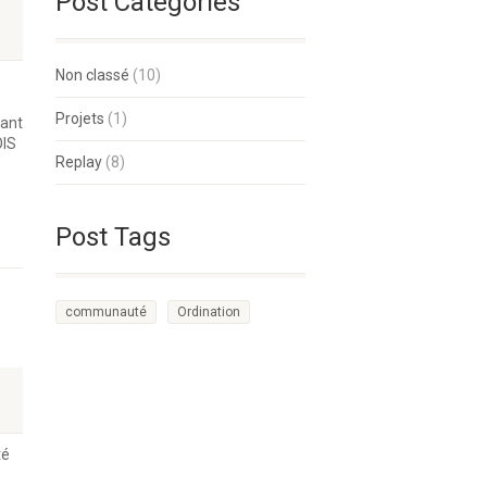
Post Categories
Non classé
(10)
Projets
(1)
vant
OIS
Replay
(8)
Post Tags
communauté
Ordination
té