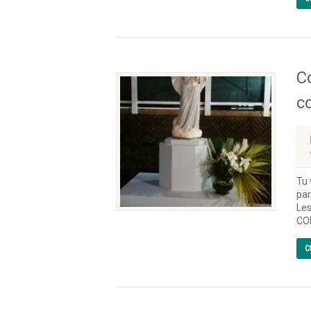
C
c
Tu 
par
Les
CO
C