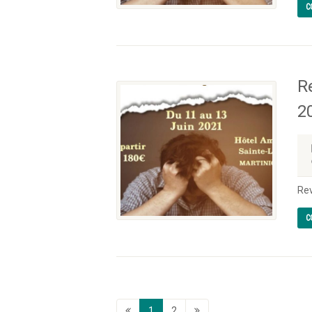
C
R
2
Rev
C
1
2