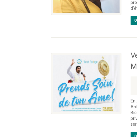
pro
d’é
C
V
M
En 
Ant
Bio
pri
ser
C