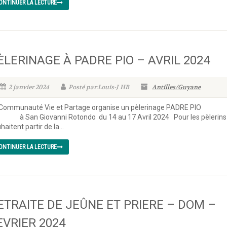
ONTINUER LA LECTURE
ÈLERINAGE À PADRE PIO – AVRIL 2024
2 janvier 2024
Posté par:Louis-J HB
Antilles/Guyane
 Communauté Vie et Partage organise un pèlerinage PADRE 
San Giovanni Rotondo du 14 au 17 Avril 2024 Pour les pèlerins 
haitent partir de la...
ONTINUER LA LECTURE
ETRAITE DE JEÛNE ET PRIERE – DOM –
EVRIER 2024