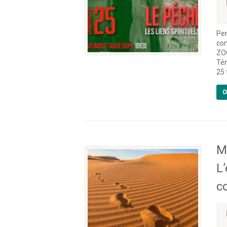
Pen
con
ZO
Tém
25 
C
M
L
c