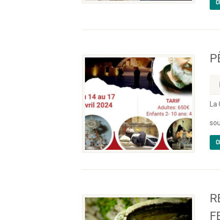
C
P
La
à 
sou
C
R
F