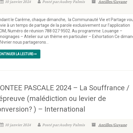
10 janvier 2024
Posté par:Audrey Palmis
Antilles/Guyane
dant le Carême, chaque dimanche, la Communauté Vie et Partage vo
vie à un temps de partage de la parole exclusivement sur l’application
OM, Numéro de réunion 788 027 9502. Au programme: Louange –
oignages – Atelier sur un thème en particulier – Exhortation Ce dima
février nous partagerons...
ONTINUER LA LECTURE
ONTEE PASCALE 2024 – La Souffrance /
’épreuve (malédiction ou levier de
onversion? ) – International
10 janvier 2024
Posté par:Audrey Palmis
Antilles/Guyane