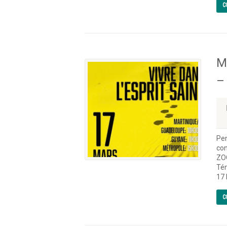
C
M
–
Pen
con
ZO
Tém
17 
C