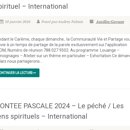
irituel – International
10 janvier 2024
Posté par:Audrey Palmis
Antilles/Guyane
dant le Carême, chaque dimanche, la Communauté Vie et Partage vo
vie à un temps de partage de la parole exclusivement sur l’application
OM, Numéro de réunion 788 027 9502. Au programme: Louange –
oignages – Atelier sur un thème en particulier – Exhortation Ce dima
ars nous partagerons...
ONTINUER LA LECTURE
ONTEE PASCALE 2024 – Le péché / Les
ens spirituels – International