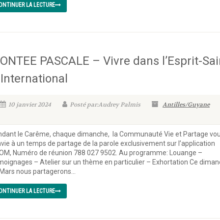
ONTINUER LA LECTURE
ONTEE PASCALE – Vivre dans l’Esprit-Sai
 International
10 janvier 2024
Posté par:Audrey Palmis
Antilles/Guyane
dant le Carême, chaque dimanche, la Communauté Vie et Partage vo
vie à un temps de partage de la parole exclusivement sur l’application
OM, Numéro de réunion 788 027 9502. Au programme: Louange –
oignages – Atelier sur un thème en particulier – Exhortation Ce dima
Mars nous partagerons...
ONTINUER LA LECTURE