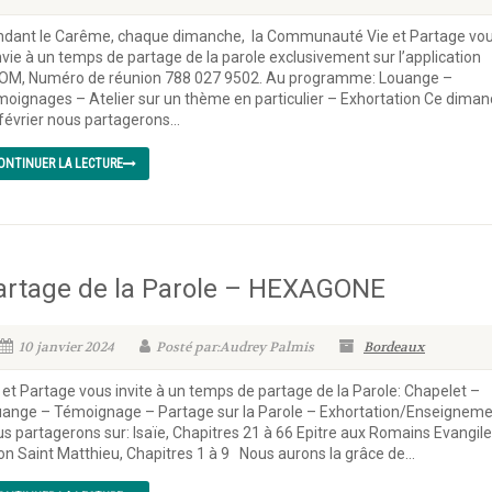
dant le Carême, chaque dimanche, la Communauté Vie et Partage vo
vie à un temps de partage de la parole exclusivement sur l’application
OM, Numéro de réunion 788 027 9502. Au programme: Louange –
oignages – Atelier sur un thème en particulier – Exhortation Ce dima
février nous partagerons...
ONTINUER LA LECTURE
artage de la Parole – HEXAGONE
10 janvier 2024
Posté par:Audrey Palmis
Bordeaux
 et Partage vous invite à un temps de partage de la Parole: Chapelet –
ange – Témoignage – Partage sur la Parole – Exhortation/Enseignem
s partagerons sur: Isaïe, Chapitres 21 à 66 Epitre aux Romains Evangile
on Saint Matthieu, Chapitres 1 à 9 Nous aurons la grâce de...