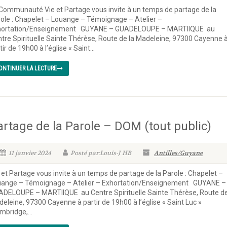
Communauté Vie et Partage vous invite à un temps de partage de la
ole : Chapelet – Louange – Témoignage – Atelier –
hortation/Enseignement GUYANE – GUADELOUPE – MARTIIQUE au
tre Spirituelle Sainte Thérèse, Route de la Madeleine, 97300 Cayenne 
tir de 19h00 à l’église « Saint...
ONTINUER LA LECTURE
artage de la Parole – DOM (tout public)
11 janvier 2024
Posté par:Louis-J HB
Antilles/Guyane
 et Partage vous invite à un temps de partage de la Parole : Chapelet –
uange – Témoignage – Atelier – Exhortation/Enseignement GUYANE –
DELOUPE – MARTIIQUE au Centre Spirituelle Sainte Thérèse, Route de
eleine, 97300 Cayenne à partir de 19h00 à l’église « Saint Luc »
mbridge,...