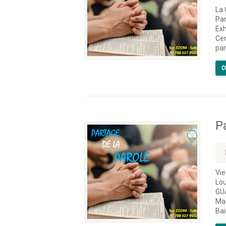
La 
Par
Ex
Cen
par
C
P
Vie
Lo
GUA
Mad
Bai