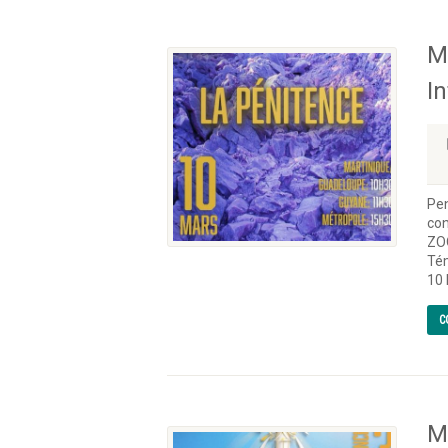
M
I
Pen
con
ZO
Tém
10 
C
M