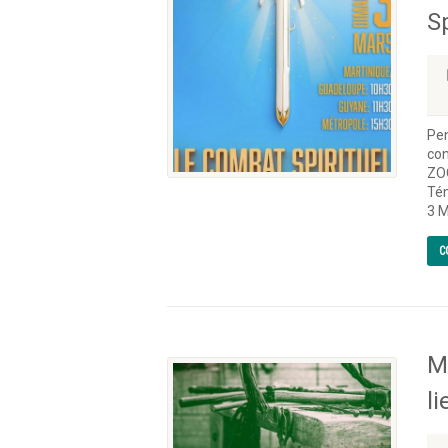
Sp
Pen
con
ZO
Tém
3 M
C
M
li