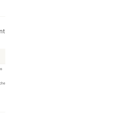
nt
us
nche