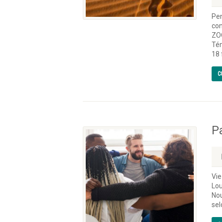
Pen
con
ZO
Tém
18 
C
P
Vie
Lou
Nou
sel