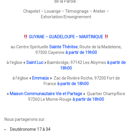
de la Parole :
Chapelet – Louange – Témoignage – Atelier –
Exhortation/Enseignement
GUYANE – GUADELOUPE – MARTINIQUE
au Centre Spirituelle
Sainte Thérèse
, Route de la Madeleine,
97300 Cayenne
à partir de 19h00
à l’église
«
Saint Luc
»
Baimbridge, 97142 Les Abymes
à partir de
18h00
à l’église
«
Emmaüs
»
Zac de Rivière Roche, 97200 Fort de
France
à partir de 18h00
«
Maison Communautaire Vie et Partage
»
Quartier Champflore
97260 Le Morne-Rouge
à partir de 18h00
Nous partagerons sur:
Deutéronome 17 à 34