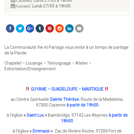
Lundi 27/05 à 18h00
[Caraïbes]
Lundi 27/05 à 19h00
[Guyane]
La Communauté Vie et Partage vous invite à un temps de partage
de la Parole :
Chapelet – Louange – Témoignage – Atelier –
Exhortation/Enseignement
GUYANE – GUADELOUPE – MARTIIQUE
au Centre Spirituelle
Sainte Thérèse
, Route de la Madeleine,
97300 Cayenne
à partir de 19h00
à l’église
«
Saint Luc
»
Baimbridge, 97142 Les Abymes
à partir de
18h00
à l’église
«
Emmaüs
»
Zac de Rivière Roche, 97200 Fort de